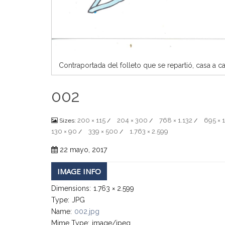
Contraportada del folleto que se repartió, casa a c
002
200 × 115
204 × 300
768 × 1.132
695 × 
Sizes:
/
/
/
130 × 90
339 × 500
1.763 × 2.599
/
/
22 mayo, 2017
IMAGE INFO
Dimensions:
1.763 × 2.599
Type:
JPG
Name:
002.jpg
Mime Type:
image/jpeg