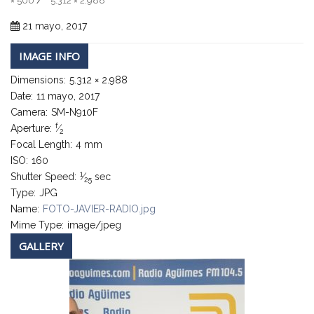
× 500
5.312 × 2.988
/
21 mayo, 2017
IMAGE INFO
Dimensions:
5.312 × 2.988
Date:
11 mayo, 2017
Camera:
SM-N910F
f
Aperture:
⁄
2
Focal Length:
4 mm
ISO:
160
1
Shutter Speed:
⁄
sec
25
Type:
JPG
Name:
FOTO-JAVIER-RADIO.jpg
Mime Type:
image/jpeg
GALLERY