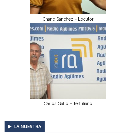
Chano Sánchez – Locutor
Carlos Gallo – Tertuliano
Secondary
LA NUESTRA
Sidebar