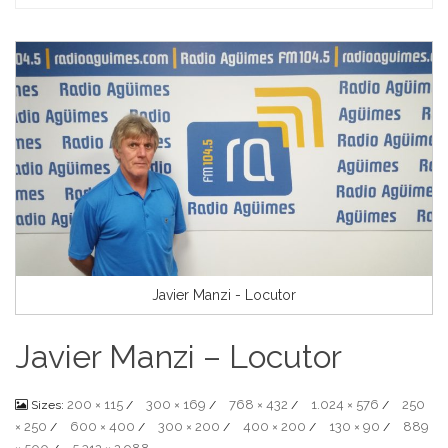
Home
Javier Manzi - Locutor
Javier Manzi – Locutor
200 × 115
300 × 169
768 × 432
1.024 × 576
250
Sizes:
/
/
/
/
× 250
600 × 400
300 × 200
400 × 200
130 × 90
889
/
/
/
/
/