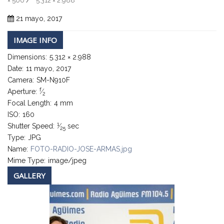
× 500
5.312 × 2.988
/
21 mayo, 2017
IMAGE INFO
Dimensions:
5.312 × 2.988
Date:
11 mayo, 2017
Camera:
SM-N910F
f
Aperture:
⁄
2
Focal Length:
4 mm
ISO:
160
1
Shutter Speed:
⁄
sec
25
Type:
JPG
Name:
FOTO-RADIO-JOSE-ARMAS.jpg
Mime Type:
image/jpeg
GALLERY