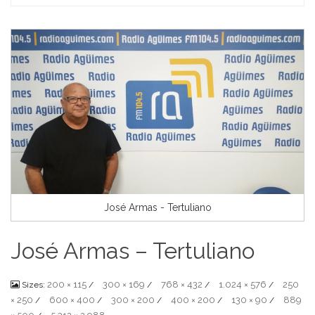
Home
José Armas - Tertuliano
José Armas – Tertuliano
200 × 115
300 × 169
768 × 432
1.024 × 576
250
Sizes:
/
/
/
/
× 250
600 × 400
300 × 200
400 × 200
130 × 90
889
/
/
/
/
/