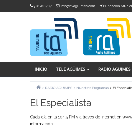
Skip
928780707
info@rtvaguimes.com
Fundación Munici
to
content
INICIO
TELE AGÜIMES
RADIO AGÜIMES
RADIO AGÜIMES
Nuestros Programas
El Especiali
Home
El Especialista
Cada día en la 104.5 FM y a través de internet en w
información…