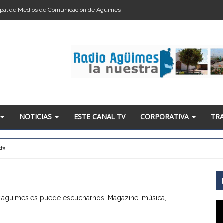
pal de Medios de Comunicación de Agüimes
NOTICIAS
ESTE CANAL TV
CORPORATIVA
TR
sta
S
S
ww.aguimes.es puede escucharnos. Magazine, música,